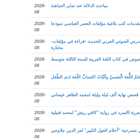
مباحث الدلالة عند صابر الحباشة
2026-
06
قدمات كتب بلاغية مؤلفات العصر العباسي نموذجا
2026-
06
-فونولوجيا الحركات في الدرس الصوتي العربي الحديث -قراءة في مؤلفات
2026-
مختارة
06
صوص في كتاب اللغة العربية للسنة الثالثة متوسط
2026-
06
لمُ اللُّغة الّنفسيّ وآليّاتُ اكتسابِّ اللّغة لدى الطّفل
2026-
06
قصص نهاية ألف ليلة وليلة لمحمد الطاهر عيساني
2026-
06
رية االسرد في رواية "كافي ريش" لمحمد فتيلية
2026-
06
مسرحية "أحلام الغول الكبير" لعز الدين جلاوجي
2026-
06