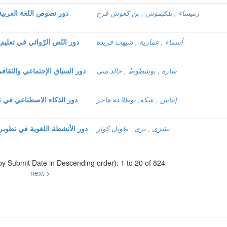
رميساء , بلكيموش , بن كعوش فرح
دور نصوص اللغة العربية 
أسماء , عمارية , شيهب فريدة
دور النّص الرّوائي في تعليم 
سارة , بوشطوط , خالد منى
دور السياق الإجتماعي والثقاف
إيناس , عبكة, بوطلاعة هاجر
دور الذكاء الاصطناعي في تط
بشرى , بري , طويل كوثر
دور الأنشطة اللغوية في تطوير
 by Submit Date in Descending order): 1 to 20 of 824
next >