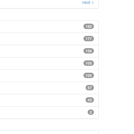
next >
182
177
158
105
100
57
43
2