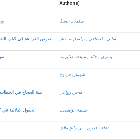
Author(s)
سلمى, جعيط
وظ
أماني , لعطافي , بولقطوط حياة
نصوص القرا ءة في كتاب اللغة 
يسرى , خالد , سباحة صابرينة
منه
شهيناز, قردوح
هاجر, زواغي
بنية الحجاج في الخطاب
بسمة, بولقصب
الحقول الدلالية في 
دعاء , فغرور , بن رابح ملاك