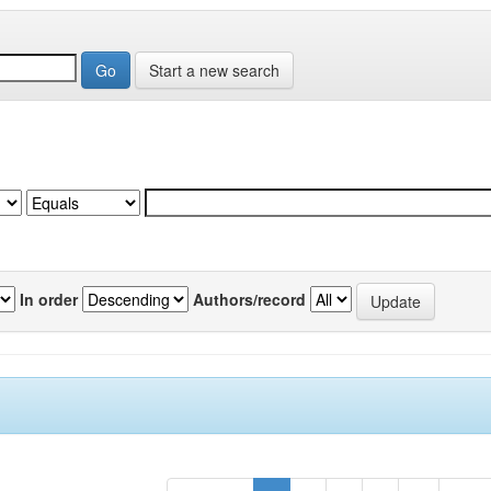
Start a new search
In order
Authors/record