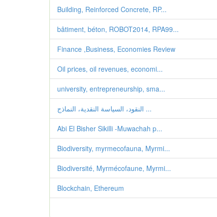
Building, Reinforced Concrete, RP...
bâtiment, béton, ROBOT2014, RPA99...
Finance ,Business, Economies Review
Oil prices, oil revenues, economi...
university, entrepreneurship, sma...
النقود، السیاسة النقدیة، النماذج ...
Abi El Bisher Sikilli -Muwachah p...
Biodiversity, myrmecofauna, Myrmi...
Biodiversité, Myrmécofaune, Myrmi...
Blockchain, Ethereum