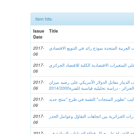
Item hits:
Issue
Title
Date
2017-
ت العربیة المتحدة نموذج رائد في التنویع الاقتصادي
06
2017-
على المتغیرات الاقتصادیة الكلیة للاقتصاد الجزائري
06
2017-
الدینار مقابل الدولار الأمریكي على رصید میزان
06
ائر - دراسة تحلیلیة قیاسیة للفترة2014/2000
2017-
06
2017-
رات الجزائریة بین اتجاهات التفاؤل وعوامل الحذر
06
2017-
ءة الاختراع على هیكل قطاع الصناعات الدوائیة في