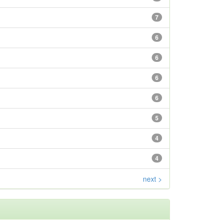
7
6
6
6
6
5
4
4
next >