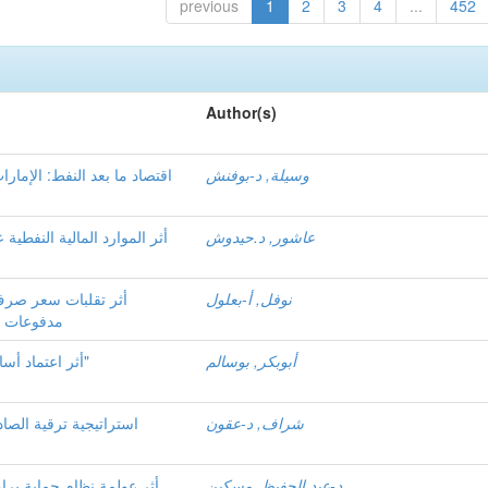
previous
1
2
3
4
...
452
Author(s)
وسيلة, د-بوفنش
اقتصاد ما بعد النفط: الإمارا
عاشور, د.حيدوش
أثر الموارد المالیة النفطیة 
نوفل, أ-بعلول
أثر تقلبات سعر صرف 
مدفوعات الجز
أبوبكر, بوسالم
أثر اعتماد أسالیب "تطویر المنتجات" التقنیة في طرح "منتج جدید"
شراف, د-عقون
استراتیجیة ترقیة الصاد
د-عبد الحفيظ, مسكين
أثر عولمة نظام حمایة برا