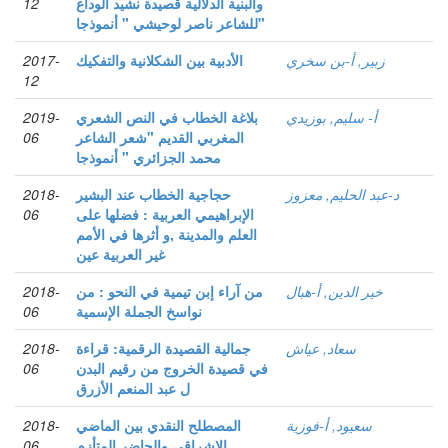
والبنية الدلالية قصيدة نشيد الوداع
12
"للشاعر ناصر لوحيشي " أنموذجا
زبير, أ-بن سخري
الأدبية بين الشكلانية والتفكيك
2017-
12
أ- سليم, بوزيدي
بلاغة الخطاب في النص الشعري
2019-
المغربي القديم "شعر الشاعر
06
محمد الجزائري " أنموذجا
د-عبد الحليم, معزوز
حجاجية الخطاب عند البشير
2018-
الإبراهيمي العربية : فضلها على
06
العلم والمدينة ,و أثرها في الأمم
غير العربية عين
خير الدين, أ-هبال
من آراء إبن تيمية في النحو : من
2018-
نواسخ الجملة الإسمية
06
سعاد, عياش
جمالية القصيدة الرقمية: قراءة
2018-
في قصيدة الخروج من رقيم البدن
06
ل عبد المنعم الأزرق
سعيود, أ-فوزية
المصطلح النقدي بين الماضي
2018-
الإشراقي والحاضر المتأزم
06