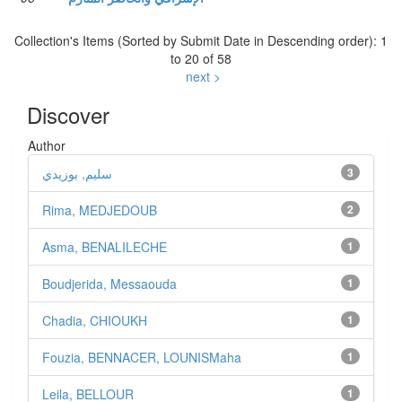
Collection's Items (Sorted by Submit Date in Descending order): 1
to 20 of 58
next >
Discover
Author
3
سليم, بوزيدي
Rima, MEDJEDOUB
2
Asma, BENALILECHE
1
Boudjerida, Messaouda
1
Chadia, CHIOUKH
1
Fouzia, BENNACER, LOUNISMaha
1
Leila, BELLOUR
1