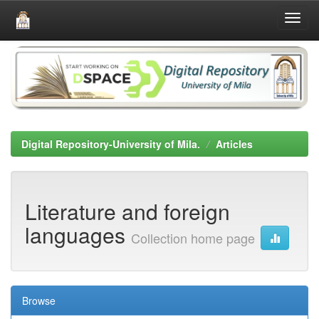
Skip
navigation
Digital Repository-University of Mila.
Articles
Literature and foreign
languages
Collection home page
Browse