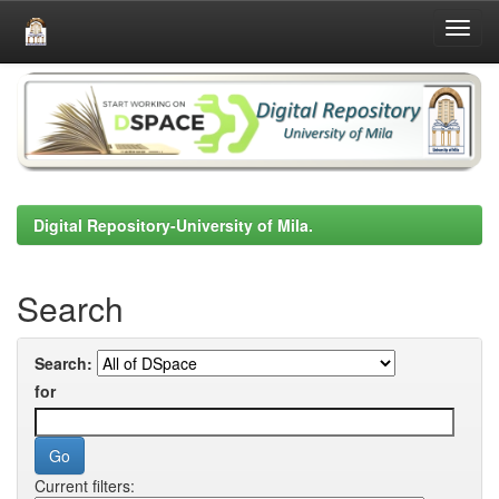
Skip
navigation
Digital Repository-University of Mila.
Search
Search:
for
Current filters: