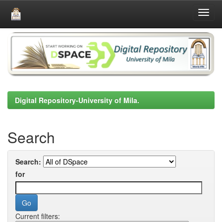
Skip
navigation
Digital Repository-University of Mila.
Search
Search:
for
Current filters: