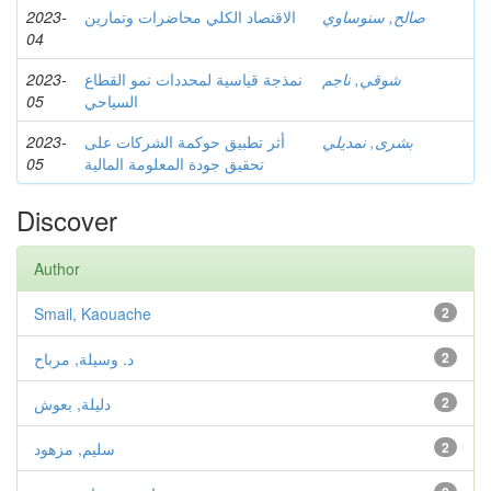
صالح, سنوساوي
الاقتصاد الكلي محاضرات وتمارين
2023-
04
شوقي, ناجم
نمذجة قياسية لمحددات نمو القطاع
2023-
السياحي
05
بشرى, نمديلي
أثر تطبيق حوكمة الشركات على
2023-
تحقيق جودة المعلومة المالية
05
Discover
Author
Smail, Kaouache
2
2
د. وسيلة, مرباح
2
دليلة, بعوش
2
سليم, مزهود