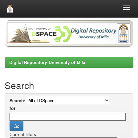
Skip
navigation
Digital Repository-University of Mila.
Search
Search:
for
Current filters: