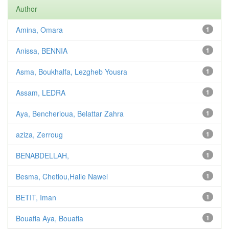
Author
Amina, Omara
1
Anissa, BENNIA
1
Asma, Boukhalfa, Lezgheb Yousra
1
Assam, LEDRA
1
Aya, Bencherioua, Belattar Zahra
1
aziza, Zerroug
1
BENABDELLAH,
1
Besma, Chetiou,Halle Nawel
1
BETIT, Iman
1
Bouafia Aya, Bouafia
1