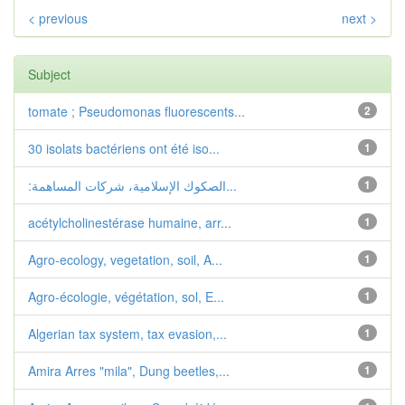
< previous
next >
Subject
tomate ; Pseudomonas fluorescents...
2
30 isolats bactériens ont été iso...
1
1
:الصكوك الإسلامیة، شركات المساهمة...
acétylcholinestérase humaine, arr...
1
Agro-ecology, vegetation, soil, A...
1
Agro-écologie, végétation, sol, E...
1
Algerian tax system, tax evasion,...
1
Amira Arres "mila", Dung beetles,...
1