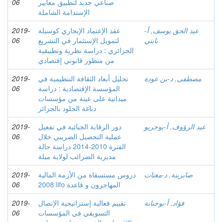
صناعي جديد لتطبيق معايير
06
الإستدامة الشاملة
عبد الحق يوسف, أ-
عقد الإعتماد الإيجاري كوسيلة
2019-
نابتي
لتمويل الإستثمار في التشريع
06
الجزائري : دراسة نظرية وتطبيقية
من منظور قانوني إقتصادي
مصطفى, د-بن عودة
تحليل أبعاد الثقافة التنظيمية في
2019-
المؤسسة الإقتصادية : دراسة
06
ميدانية على عينة من مؤسسات
دباغة الجلود بالجزائر
عبد الرؤوف, أ-بوجريو
دور الرقابة الجبائية في تفعيل
2019-
عملية التحصيل الضريبي خلال
06
الفترة 2010-2014 دراسة حالة
مديرية الضرائب لولاية ميلة
صابرينة, د-مغتات
دروس مستسقاة من الأزمة المالية
2019-
2008 lifo المهاجرون و قاعدة
06
فؤاد, أ-بوجنانة
تقييم فعالية إستراتيجية الإتصال
2019-
التسويقي في المؤسسات
06