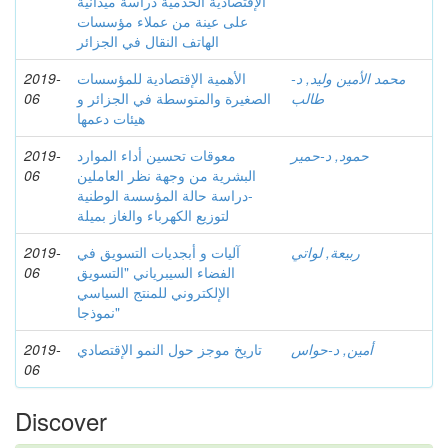
الإقتصادية الخدمية دراسة ميدانية
على عينة من عملاء مؤسسات
الهاتف النقال في الجزائر
محمد الأمين وليد, د-
الأهمية الإقتصادية للمؤسسات
2019-
طالب
الصغيرة والمتوسطة في الجزائر و
06
هيئات دعمها
حمود, د-حمير
معوقات تحسين أداء الموارد
2019-
البشرية من وجهة نظر العاملين
06
-دراسة حالة المؤسسة الوطنية
لتوزيع الكهرباء والغاز بميلة
ربيعة, لواتي
آليات و أبجديات التسويق في
2019-
الفضاء السيبرياني "التسويق
06
الإلكتروني للمنتج السياسي
نموذجا"
أمين, د-حواس
تاريخ موجز حول النمو الإقتصادي
2019-
06
Discover