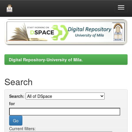
Skip
navigation
Digital Repository-University of Mila.
Search
Search:
for
Current filters: