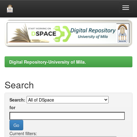
Skip
navigation
Digital Repository-University of Mila.
Search
Search:
for
Current filters: