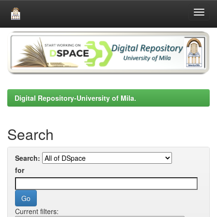
Skip
navigation
Digital Repository-University of Mila.
Search
Search:
for
Current filters: