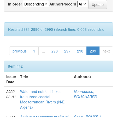
In order
Authors/record
Results 2981-2990 of 2990 (Search time: 0.003 seconds).
previous
1
...
296
297
298
299
next
Item hits:
Issue
Title
Author(s)
Date
2022-
Water and nutrient fluxes
Noureddine,
06-01
from three coastal
BOUCHAREB
Mediterranean Rivers (N-E
Algeria)
2022-
Antibiotic resistance profile of
Sabri , BOUSBIA,