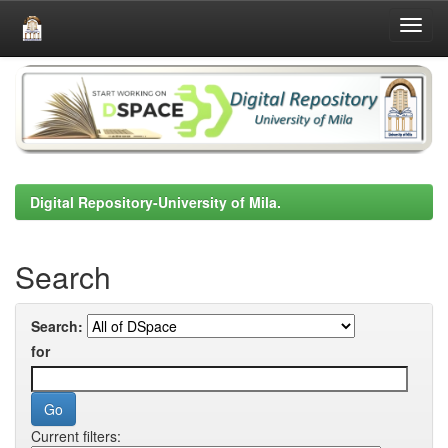
Skip
navigation
Digital Repository-University of Mila.
Search
Search:
for
Current filters: