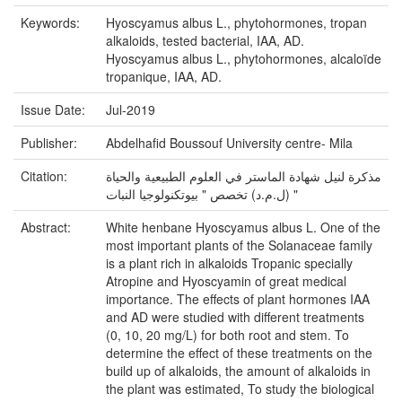
Keywords:
Hyoscyamus albus L., phytohormones, tropan
alkaloids, tested bacterial, IAA, AD.
Hyoscyamus albus L., phytohormones, alcaloïde
tropanique, IAA, AD.
Issue Date:
Jul-2019
Publisher:
Abdelhafid Boussouf University centre- Mila
Citation:
مذكرة لنيل شهادة الماستر في العلوم الطبيعية والحياة
(ل.م.د) تخصص " بيوتكنولوجيا النبات "
Abstract:
White henbane Hyoscyamus albus L. One of the
most important plants of the Solanaceae family
is a plant rich in alkaloids Tropanic specially
Atropine and Hyoscyamin of great medical
importance. The effects of plant hormones IAA
and AD were studied with different treatments
(0, 10, 20 mg/L) for both root and stem. To
determine the effect of these treatments on the
build up of alkaloids, the amount of alkaloids in
the plant was estimated, To study the biological