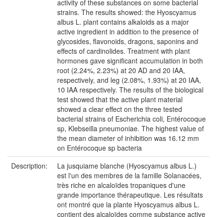
activity of these substances on some bacterial
strains. The results showed: the Hyoscyamus
albus L. plant contains alkaloids as a major
active ingredient in addition to the presence of
glycosides, flavonoids, dragons, saponins and
effects of cardinolides. Treatment with plant
hormones gave significant accumulation in both
root (2.24%, 2.23%) at 20 AD and 20 IAA,
respectively, and leg (2.08%, 1.93%) at 20 IAA,
10 IAA respectively. The results of the biological
test showed that the active plant material
showed a clear effect on the three tested
bacterial strains of Escherichia coli, Entérocoque
sp, Klebseilla pneumoniae. The highest value of
the mean diameter of inhibition was 16.12 mm
on Entérocoque sp bacteria
Description:
La jusquiame blanche (Hyoscyamus albus L.)
est l'un des membres de la famille Solanacées,
très riche en alcaloïdes tropaniques d'une
grande importance thérapeutique. Les résultats
ont montré que la plante Hyoscyamus albus L.
contient des alcaloïdes comme substance active