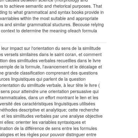
ems to achieve semantic and rhetorical purposes. That
rding to what grammatical and syntax books provide in
 varriables within the most suitable and appropriate
ms and similar grammatical stuctures. Becouse relying
e context to determine the meaning ofeach formula
leur impact sur l'orientation du sens de la similitude
s versets similaires dans le saint coran, et comment
ition des similitudes verbales recueillies dans le livre
exemple de la formule, l'avancement et le décalage et
une grande classification comprenant des questions
urces linguistiques qui parlent de la question
entation du similitude verbale, à leur tête le livre (
au sens pour atteindre une orientation persuasive qui
 rammaticales, dans un effort montrant le lien et les
ersité des caractéristiques linguistiques utilisées
méthodes descriptive et analytique; cette recherche
 et les similitudes verbales par une analyse objective
i elles: orienter les variables syntaxiques et
ination de la différence de sens entre les formules
alogies et les règles pour pouvoir distinguer entre