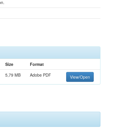
on.
Size
Format
5,79 MB
Adobe PDF
View/Open