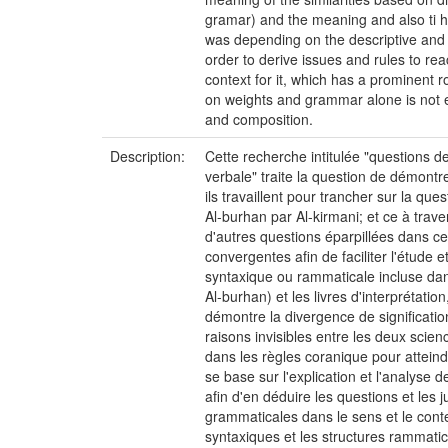
gramar) and the meaning and also ti hi
was depending on the descriptive and 
order to derive issues and rules to re
context for it, which has a prominent 
on weights and grammar alone is not e
and composition.
Description:
Cette recherche intitulée "questions de
verbale" traite la question de démontr
ils travaillent pour trancher sur la ques
Al-burhan par Al-kirmani; et ce à trav
d'autres questions éparpillées dans c
convergentes afin de faciliter l'étude 
syntaxique ou rammaticale incluse dans l
Al-burhan) et les livres d'interprétati
démontre la divergence de signification
raisons invisibles entre les deux scien
dans les règles coranique pour atteind
se base sur l'explication et l'analyse 
afin d'en déduire les questions et les 
grammaticales dans le sens et le conte
syntaxiques et les structures rammatica