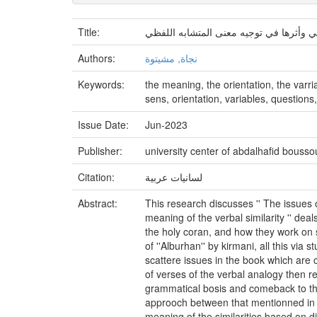
Title:
ي وأثرها في توجيه معنى المتشابه اللفظي
Authors:
نجاة, مشيتوة
Keywords:
the meaning, the orientation, the varr
sens, orientation, variables, question
Issue Date:
Jun-2023
Publisher:
university center of abdalhafid bousso
Citation:
لسانيات عربية
Abstract:
This research discusses '' The issues o
meaning of the verbal similarity '' dea
the holy coran, and how they work on sh
of ''Alburhan'' by kirmani, all this v
scattere issues in the book which are c
of verses of the verbal analogy then re
grammatical bosis and comeback to the 
approoch between that mentionned in t
meaning of the similarities based on 