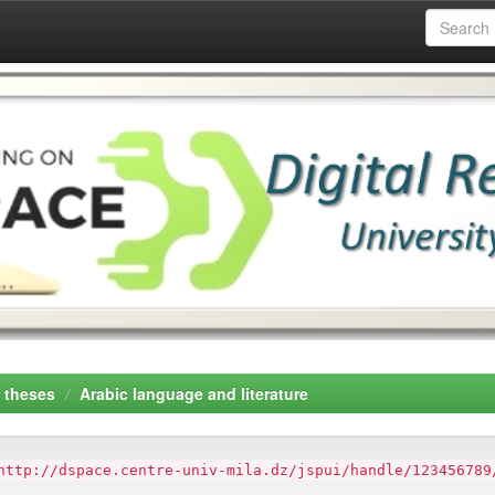
 theses
Arabic language and literature
http://dspace.centre-univ-mila.dz/jspui/handle/123456789