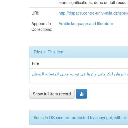
leurs significations, donc on fait rec
URI:
http://dspace.centre-univ-mila.dz/jsp
Appears in
Arabic language and literature
Collections:
Files in This Item:
File
Show full item record
Items in DSpace are protected by copyright, with all 