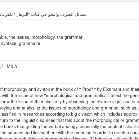
مسائل الصرف والنحو في كتاب "البرهان" للكرمان
iable, the issues, morphology, the grammar
s, syntaxe, grammaire
uf - MILA
f morphology and syntox in the book of '' Proof '' by Elkirmani and thei
ls with the issue of how ''morphological and grammatical'' affect the ge
ow the issue of thier similarity by observing the diverse significance o
ia studying and analysing the issues of morphology and grammar, such as
lassified in researches according to big division which includes approxi
turn to the linguistic sources that talk about the morpholigical or gramm
books that guiding the verbal analogy, especially the book of ''alburh
he sources and linking them with the meaning in order to reach a convi
different morpholigical and grammatical issues. Ti bring the link and 