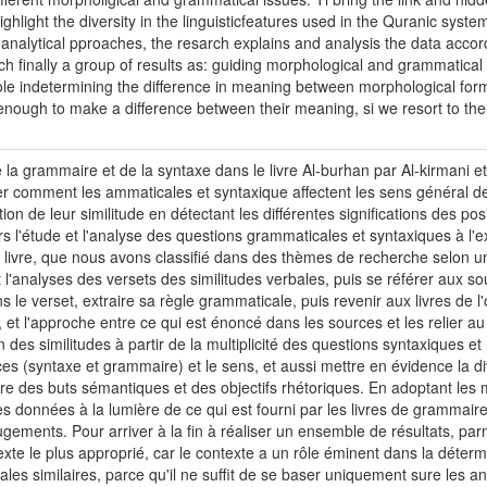
ghlight the diversity in the linguisticfeatures used in the Quranic syst
analytical pproaches, the resarch explains and analysis the data acco
ach finally a group of results as: guiding morphological and grammatical
role indetermining the difference in meaning between morphological for
nough to make a difference between their meaning, si we resort to th
 la grammaire et de la syntaxe dans le livre Al-burhan par Al-kirmani et 
er comment les ammaticales et syntaxique affectent les sens général de
tion de leur similitude en détectant les différentes significations des pos
ers l'étude et l'analyse des questions grammaticales et syntaxiques à l'
e livre, que nous avons classifié dans des thèmes de recherche selon 
et l'analyses des versets des similitudes verbales, puis se référer aux so
e verset, extraire sa règle grammaticale, puis revenir aux livres de l'ori
on, et l'approche entre ce qui est énoncé dans les sources et les relier 
 des similitudes à partir de la multiplicité des questions syntaxiques et
ces (syntaxe et grammaire) et le sens, et aussi mettre en évidence la div
re des buts sémantiques et des objectifs rhétoriques. En adoptant les 
des données à la lumière de ce qui est fourni par les livres de grammaire
jugements. Pour arriver à la fin à réaliser un ensemble de résultats, parm
xte le plus approprié, car le contexte a un rôle éminent dans la déterm
les similaires, parce qu'il ne suffit de se baser uniquement sure les an