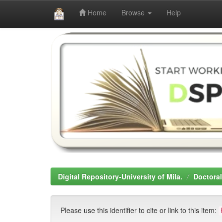
Home
Browse
Help
Skip
navigation
Digital Repository-University of Mila.
Doctoral
Please use this identifier to cite or link to this item: