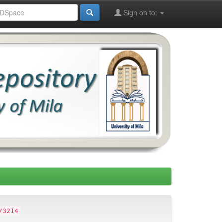
Sign on to:
/3214