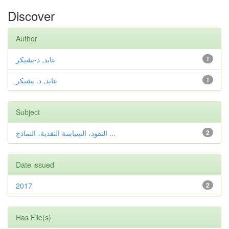
Discover
Author
عابد, د-بشيكر
1
عابد, د. بشیكر
1
Subject
النقود، السیاسة النقدیة، النماذج ...
2
Date issued
2017
2
Has File(s)