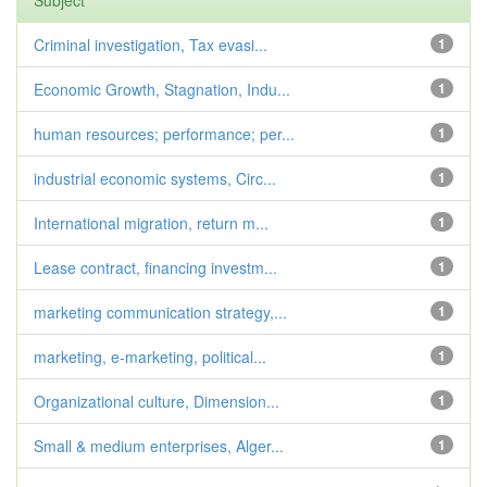
Subject
Criminal investigation, Tax evasi...
1
Economic Growth, Stagnation, Indu...
1
human resources; performance; per...
1
industrial economic systems, Circ...
1
International migration, return m...
1
Lease contract, financing investm...
1
marketing communication strategy,...
1
marketing, e-marketing, political...
1
Organizational culture, Dimension...
1
Small & medium enterprises, Alger...
1