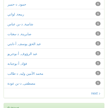
1
حمود, د-حمير
1
ربيعة, لواتي
1
شامية, د-بن عباس
1
صابرينة, د-مغتات
1
عبد الحق يوسف, أ-نابتي
1
عبد الرؤوف, أ-بوجريو
1
فؤاد, أ-بوجنانة
1
محمد الأمين وليد, د-طالب
1
مصطفى, د-بن عودة
next >