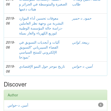
طالب
الصغيرة والمتوسطة في الجزائر و
06
هيئات دعمها
حمود, د-حمير
معوقات تحسين أداء الموارد
2019-
البشرية من وجهة نظر العاملين
06
-دراسة حالة المؤسسة الوطنية
لتوزيع الكهرباء والغاز بميلة
ربيعة, لواتي
آليات و أبجديات التسويق في
2019-
الفضاء السيبرياني "التسويق
06
الإلكتروني للمنتج السياسي
نموذجا"
أمين, د-حواس
تاريخ موجز حول النمو الإقتصادي
2019-
06
Discover
Author
1
أمين, د-حواس