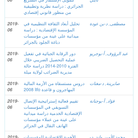
الجزائري : دراسة نظرية وتطبيقية
من منظور قانوني إقتصادي
مصطفى, د-بن عودة
تحليل أبعاد الثقافة التنظيمية في
2019-
المؤسسة الإقتصادية : دراسة
06
ميدانية على عينة من مؤسسات
دباغة الجلود بالجزائر
عبد الرؤوف, أ-بوجريو
دور الرقابة الجبائية في تفعيل
2019-
عملية التحصيل الضريبي خلال
06
الفترة 2010-2014 دراسة حالة
مديرية الضرائب لولاية ميلة
صابرينة, د-مغتات
دروس مستسقاة من الأزمة المالية
2019-
2008 lifo المهاجرون و قاعدة
06
فؤاد, أ-بوجنانة
تقييم فعالية إستراتيجية الإتصال
2019-
التسويقي في المؤسسات
06
الإقتصادية الخدمية دراسة ميدانية
على عينة من عملاء مؤسسات
الهاتف النقال في الجزائر
محمد الأمين وليد, د-
الأهمية الإقتصادية للمؤسسات
2019-