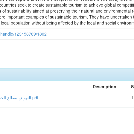
ountries seek to create sustainable tourism to achieve global competit
 of sustainability aimed at preserving their natural and environmental
ere important examples of sustainable tourism, They have undertaken 
 local population without being affected by the local and social environ
ui/handle/123456789/1802
s
Description
S
النهوض بقطاع الخدمات رهان ستراتيجي لتحقيق التنمية المستدامة في الجزائر.pdf
1