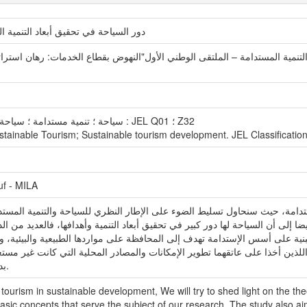
دور السياحة في تحقيق أبعاد التنمية ا
سياحة ؛ تنمية مستدامة ؛ سياحة مستدامة ؛ تنمية سياحية مستدامة. تصنيف : JEL Q01 ؛ Z32
tainable Tourism; Sustainable tourism development. JEL Classification
uf - MILA
تدامة، حيث سنحاول تسليط الضوء على الإطار النظري للسياحة والتنمية المستدا
ا إلى أن السياحة لها دور كبير في تحقيق أبعاد التنمية وأهدافها، فالعديد من
 مبنية على أسس الإستدامة تهدف إلى المحافظة على مواردها الطبيعية والبيئي
لذين أخذا على عاتقهما تطوير الإمكانات والمصادر المحلية التي كانت غير مستغل
بدون أن تتأثر البيئة المحلية والبيئة الاجتماعية.
f tourism in sustainable development, We will try to shed light on the t
ic concepts that serve the subject of our research, The study also aim