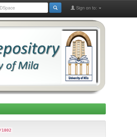
Sign on to:
/1802