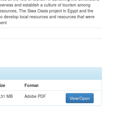
iveness and establish a culture of tourism among
 resources, The Siwa Oasis project in Egypt and the
to develop local resources and resources that were
ment
ize
Format
,31 MB
Adobe PDF
View/Open