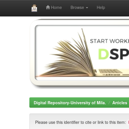
Home
Browse
Help
Skip
navigation
Digital Repository-University of Mila.
Articles
Please use this identifier to cite or link to this item: