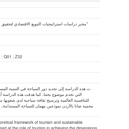
مخبر دراسات استراتيجيات التنويع الاقتصادي لتحقيق التنمية المستدامة – الملتقى الوطني الأول"النهوض بقطاع الخدمات: رهان استراتيجي لتحقيق التنمية المستدامة في الجزائر"
 : Q01 ; Z32
ت هذه الدراسة إلى تحديد دور السياحة في التنمية المس
التي تخدم موضوع بحثنا، كما هدفت هذه الدراسة أيض
للتنافسية العالمية وترسيخ ثقافة سياحية لدى شعوبها
محمية ضانا بالأردن نموذجين مهمان للسياحة المستدامة، ال
heoretical framework of tourism and sustainable
ed at the role of tourism in achieving the dimensions