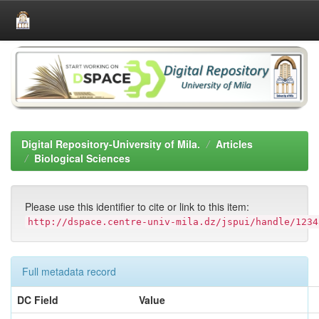
Skip
navigation
Digital Repository-University of Mila.
Articles
Biological Sciences
Please use this identifier to cite or link to this item:
http://dspace.centre-univ-mila.dz/jspui/handle/1234
Full metadata record
DC Field
Value