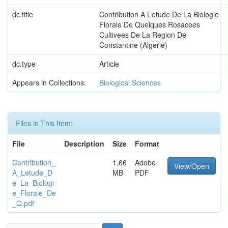
dc.title
Contribution A L’etude De La Biologie
Florale De Quelques Rosacees
Cultivees De La Region De
Constantine (Algerie)
dc.type
Article
Appears in Collections:
Biological Sciences
Files in This Item:
File
Description
Size
Format
Contribution_
1,66
Adobe
View/Open
A_Letude_D
MB
PDF
e_La_Biologi
e_Florale_De
_Q.pdf